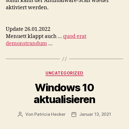
somit kann der Antimalware-Scan wieder
aktiviert werden.
Update 26.01.2022
Menuett klappt auch …
quod erat
demonstrandum
…
Kategorien
UNCATEGORIZED
Windows 10
aktualisieren
Von
Patricia Hecker
Januar 13, 2021
Beitragsautor
Beitragsdatum