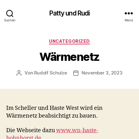
Patty und Rudi
Suchen
Menü
Kategorien
UNCATEGORIZED
Wärmenetz
Von
Rudolf Schulze
November 3, 2023
Beitragsautor
Beitragsdatum
Im Scheller und Haste West wird ein
Wärmenetz beabsichtigt zu bauen.
Die Webseite dazu
www.wn-haste-
hohnhorst.de